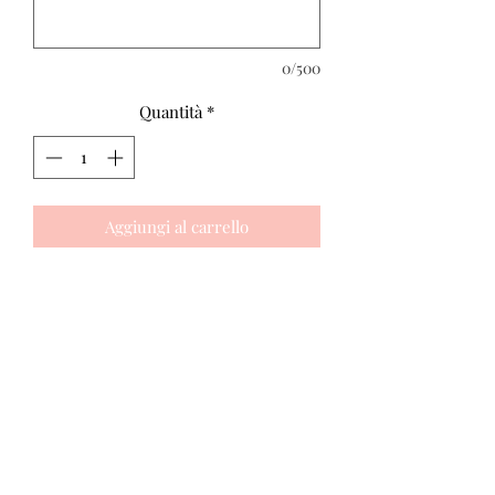
0/500
Quantità
*
Aggiungi al carrello
Un cuore di pasta frolla e fragoline di 
bosco, fragole e lamponi per 
festeggiare insieme San Valentino o 
per sorprendere chi ami 
Modulo di iscrizione