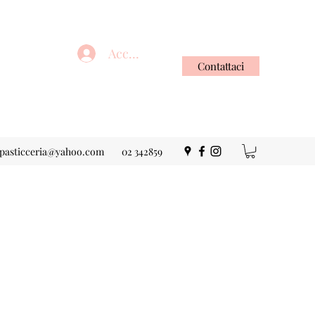
Accedi
Contattaci
apasticceria@yahoo.com
02 342859