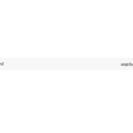
rd
angel