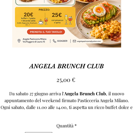
ANGELA BRUNCH CLUB
Prezzo
25,00 €
Da sabato 27 giugno arriva l'
Angela Brunch Club
, il nuovo
appuntamento del weekend firmato Pasticceria Angela Milano.
Ogni sabato, dalle 11.00 alle 14.00, ti aspetta un ricco buffet dolce e
salato con le specialità del nostro laboratorio:
✓ Pain au chocolat
Quantità
*
✓ Pastel de nata