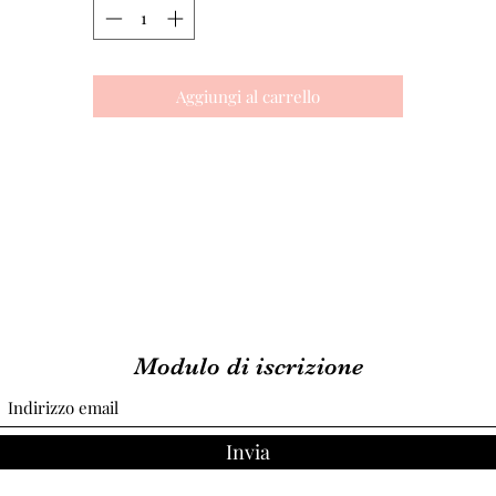
✓ Pizzette di sfoglia
✓ Torta del giorno
✓ Macedonia fresca
✓ Spremuta d'arancia
Aggiungi al carrello
In più potrai scegliere il tuo piatto preferito:
🥑 Pane tostato, avocado, salmone e uovo sodo
oppure
🍳 Uova strapazzate con bacon croccante e pane tostato
20€
Buffet + 1 piatto + bevanda calda
25€
Con Prosecco o Spritz
Un modo diverso per vivere il sabato, tra gusto, relax e convivialità
📍 Pasticceria Angela Milano
Via Ruggero di Lauria 15
Modulo di iscrizione
📞 Prenotazione consigliata: 02 342859
I posti sono limitati.
Invia